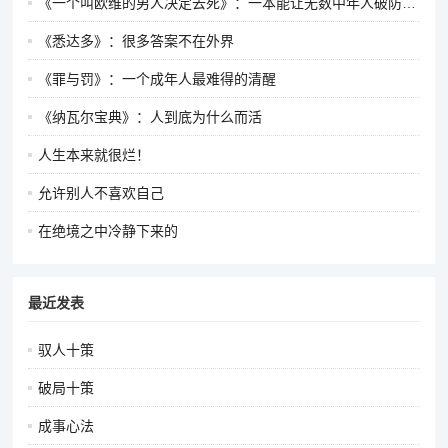
《一个叫欧维的男人决定去死》：一本能让无数中年人破防的书
《悉达多》：很多答案不在外界
《罪与罚》：一个成年人最难得的清醒
《纳瓦尔宝典》：人到底为什么而活
人生本来就很烂！
允许别人不喜欢自己
在绝境之中冷静下来的
最近发表
驭人十策
破局十策
成事心法