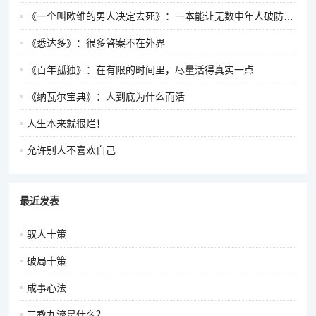
《一个叫欧维的男人决定去死》：一本能让无数中年人破防的书
《悉达多》：很多答案不在外界
《百年孤独》：在有限的时间里，尽量活得真实一点
《纳瓦尔宝典》：人到底为什么而活
人生本来就很烂！
允许别人不喜欢自己
最近发表
驭人十策
破局十策
成事心法
三教九流是什么？