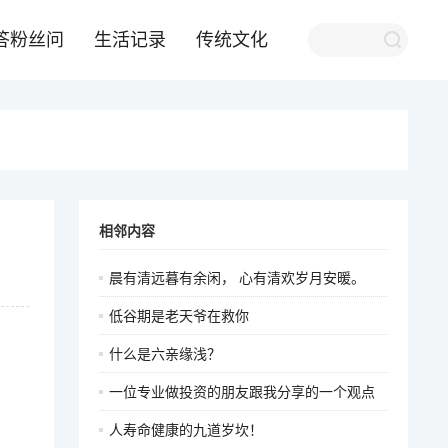
答粉丝问
生活记录
传统文化
相邻内容
晨有清远暮有余闲， 心有清欢岁月安暖。
低谷期是老天爷在救你
什么是六亲缘浅？
一位专业做投资的朋友跟我分享的一个观点
人寿命健康的九道岁坎！