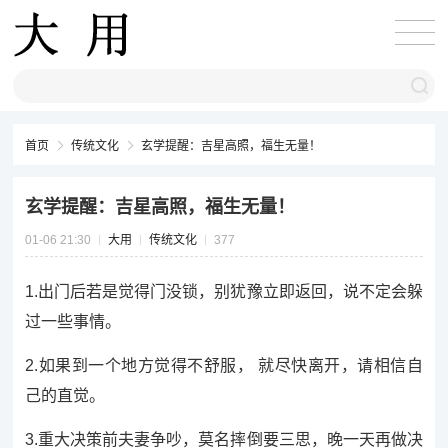
首页
传统文化
玄学提醒：吉星高照，福生无量！
玄学提醒：吉星高照，福生无量！
01-06 21:30
大用
传统文化
377
1.出门后若是觉得门没锁，别犹豫立即返回，说不定会躲
过一些事情。
2.如果到一个地方觉得不舒服， 就尽快离开，请相信自
己的直觉。
3.重大决策前夫妻争吵，莫名摔倒要三思，晚一天再做决