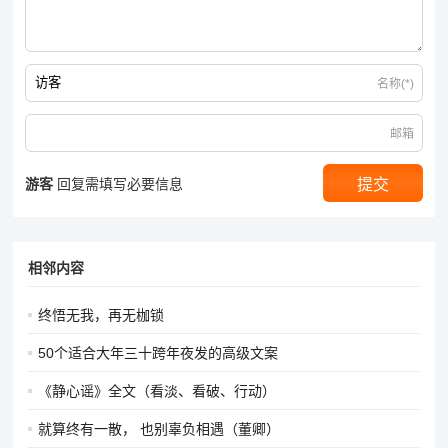
名称(*)
邮箱
游客
回复需填写必要信息
相邻内容
终悟无我，再无枷锁
50个适合大年三十跨年夜发的高级文案
《静心谣》全文（看淡、看破、行动）
就算终有一散， 也别辜负相遇（董卿）