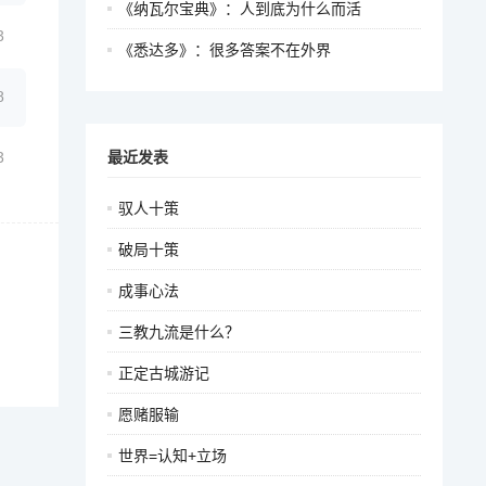
《纳瓦尔宝典》：人到底为什么而活
3
《悉达多》：很多答案不在外界
8
3
最近发表
驭人十策
破局十策
成事心法
三教九流是什么？
正定古城游记
愿赌服输
世界=认知+立场