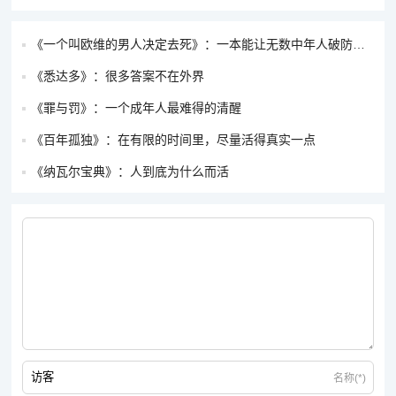
《一个叫欧维的男人决定去死》：一本能让无数中年人破防的书
《悉达多》：很多答案不在外界
《罪与罚》：一个成年人最难得的清醒
《百年孤独》：在有限的时间里，尽量活得真实一点
《纳瓦尔宝典》：人到底为什么而活
名称(*)