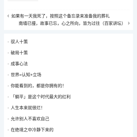
如果有一天我死了，按照这个备忘录来准备我的葬礼
南墙已撞，故事已忘，心之所向，皆为过往（百家讲坛）
驭人十策
破局十策
成事心法
世界=认知+立场
你能看到的，都是你拥有的！
「躺平」是这个时代最大的红利
人生本来就很烂！
允许别人不喜欢自己
在绝境之中冷静下来的