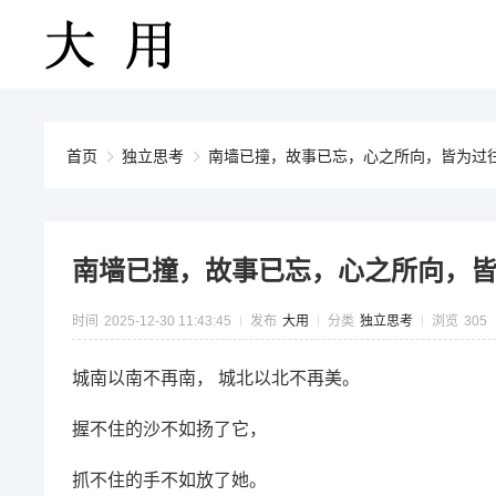
首页
独立思考
南墙已撞，故事已忘，心之所向，皆为过
南墙已撞，故事已忘，心之所向，
时间
2025-12-30 11:43:45
发布
大用
分类
独立思考
浏览
305
城南以南不再南， 城北以北不再美。
握不住的沙不如扬了它，
抓不住的手不如放了她。