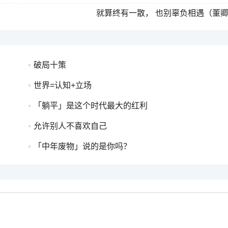
就算终有一散， 也别辜负相遇（董
破局十策
世界=认知+立场
「躺平」是这个时代最大的红利
允许别人不喜欢自己
「中年废物」说的是你吗？