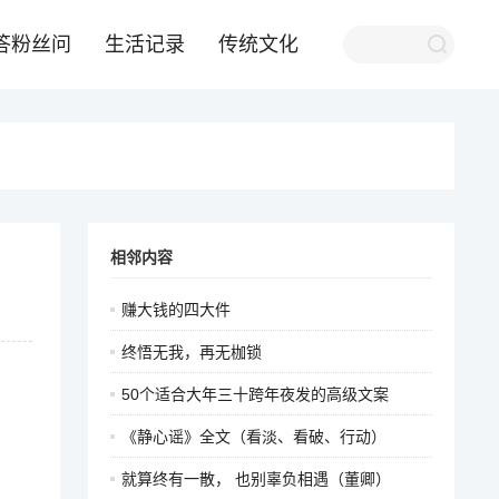
答粉丝问
生活记录
传统文化
相邻内容
赚大钱的四大件
终悟无我，再无枷锁
50个适合大年三十跨年夜发的高级文案
《静心谣》全文（看淡、看破、行动）
就算终有一散， 也别辜负相遇（董卿）