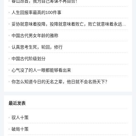
春山昂首，我为自己筹谋不再自否！
人生回报率最高的100件事
妥协就意味着投降，投降就意味着败亡，败亡就意味着永远都不会再有明天。
中国古代男女年龄的雅称
认真思考生死，轮回，修行
中国古代阶级划分
心气没了的人一眼都能够看出来
你怎么知道今日的无名之辈，他日就不会名扬天下？
最近发表
驭人十策
破局十策