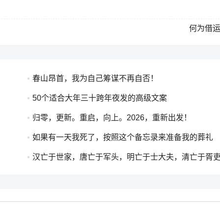
何为借
春山昂首，我为自己筹谋不再自否！
50个适合大年三十跨年夜发的高级文案
归零，更新。重启，向上。2026，重新出发！
如果有一天我死了，按照这个备忘录来准备我的葬礼
汉亡于世家，唐亡于军头，明亡于士大夫，清亡于胥