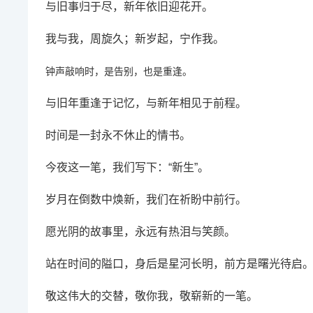
与旧事归于尽，新年依旧迎花开。
我与我，周旋久；新岁起，宁作我。
钟声敲响时，是告别，也是重逢。
与旧年重逢于记忆，与新年相见于前程。
时间是一封永不休止的情书。
今夜这一笔，我们写下：“新生”。
岁月在倒数中焕新，我们在祈盼中前行。
愿光阴的故事里，永远有热泪与笑颜。
站在时间的隘口，身后是星河长明，前方是曙光待启
敬这伟大的交替，敬你我，敬崭新的一笔。