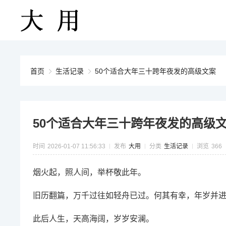
首页
生活记录
50个适合大年三十跨年夜发的高级文案
50个适合大年三十跨年夜发的高级
时间
2026-01-07 11:56:33
发布
大用
分类
生活记录
浏览
366
烟火起，照人间，举杯敬此年。
旧历翻篇，万千过往如轻舟已过。何其有幸，年岁并
此后人生，天高海阔，岁岁安澜。