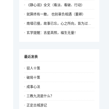
《静心谣》全文（看淡、看破、行动）
就算终有一散， 也别辜负相遇（董卿）
南墙已撞，故事已忘，心之所向，皆为过往（百家讲坛）
玄学提醒：吉星高照，福生无量！
最近发表
驭人十策
破局十策
成事心法
三教九流是什么？
正定古城游记