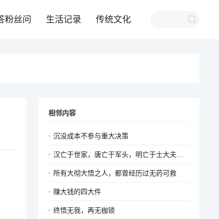
答粉丝问
生活记录
传统文化
相邻内容
沉没成本不参与重大决策
汉亡于世家，唐亡于军头，明亡于士大夫，清亡于胥吏
所有大彻大悟之人，都曾经历过无药可救
赚大钱的四大件
终悟无我，再无枷锁