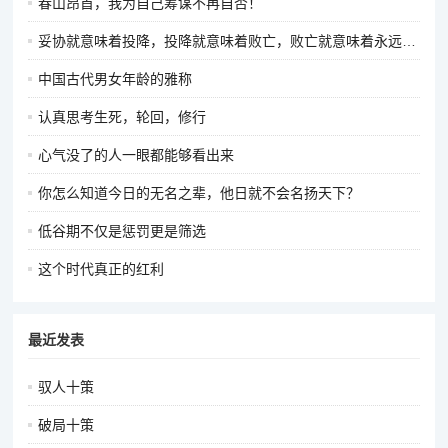
春山昂首，我为自己筹谋不再自否！
妥协就意味着投降，投降就意味着败亡，败亡就意味着永远都不会再有明天。
中国古代男女年龄的雅称
认真思考生死，轮回，修行
心气没了的人一眼都能够看出来
你怎么知道今日的无名之辈，他日就不会名扬天下？
低谷期不仅是惩罚更是筛选
这个时代真正的红利
最近发表
驭人十策
破局十策